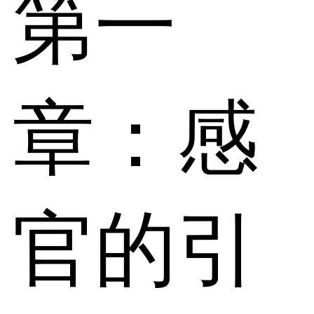
第一
章：感
官的引