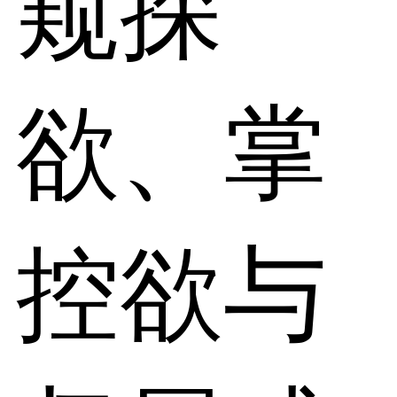
窥探
欲、掌
控欲与