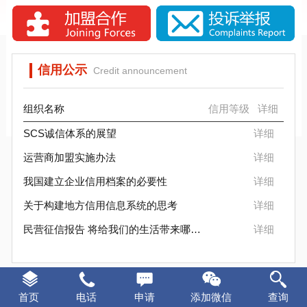
SCS信标信用评估背景分析
SCS信用评估是否被消费者认可？
信用公示
Credit announcement
组织名称
信用等级
详细
SCS诚信体系的展望
详细
运营商加盟实施办法
详细
我国建立企业信用档案的必要性
详细
关于构建地方信用信息系统的思考
详细
民营征信报告 将给我们的生活带来哪些变化
详细
证书样本
Certificate sample
首页
电话
申请
添加微信
查询