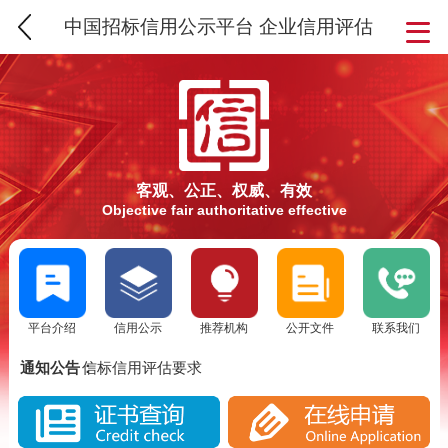
中国招标信用公示平台 企业信用评估
客观、公正、权威、有效
Objective fair authoritative effective
平台介绍
信用公示
推荐机构
公开文件
联系我们
SCS信用评估介绍
通知公告：
信标信用评估要求
SCS信标信用评估流程
SCS信用评估介绍
实施SCS诚信评估的意义
信标信用评估要求
SCS信标信用评估背景分析
SCS信标信用评估流程
SCS信用评估是否被消费者认可？
实施SCS诚信评估的意义