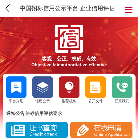
中国招标信用公示平台 企业信用评估
客观、公正、权威、有效
Objective fair authoritative effective
平台介绍
信用公示
推荐机构
公开文件
联系我们
SCS信用评估介绍
通知公告：
信标信用评估要求
SCS信标信用评估流程
SCS信用评估介绍
实施SCS诚信评估的意义
信标信用评估要求
SCS信标信用评估背景分析
SCS信标信用评估流程
SCS信用评估是否被消费者认可？
实施SCS诚信评估的意义