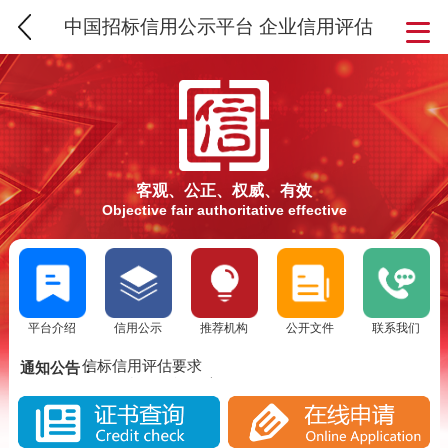
中国招标信用公示平台 企业信用评估
客观、公正、权威、有效
Objective fair authoritative effective
平台介绍
信用公示
推荐机构
公开文件
联系我们
SCS信用评估介绍
信标信用评估要求
通知公告：
SCS信标信用评估流程
SCS信用评估介绍
实施SCS诚信评估的意义
信标信用评估要求
SCS信标信用评估背景分析
SCS信标信用评估流程
SCS信用评估是否被消费者认可？
实施SCS诚信评估的意义