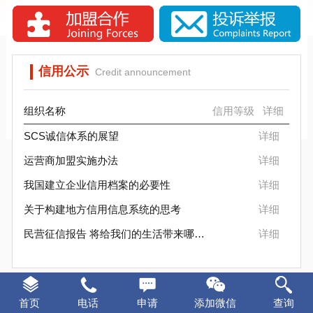
SCS信标信用评估背景分析
SCS信用评估是否被消费者认可？
信用公示
Credit announcement
组织名称
信用等级
详细
SCS诚信体系的展望
详细
运营商加盟实施办法
详细
我国建立企业信用档案的必要性
详细
关于构建地方信用信息系统的思考
详细
民营征信报告 将给我们的生活带来哪些变化
详细
证书样本
Certificate sample
首页
电话
申请
添加微信
查询