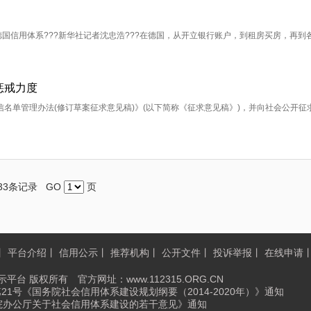
国信用体系???新华社记者沈忠浩???在德国，从开立银行账户，到租房买房，再到
惩戒力度
名单管理办法(修订草案征求意见稿)》(以下简称《征求意见稿》)，并向社会公开征
33条记录 GO
页
丨
平台介绍
丨
信用公示
丨
推荐机构
丨
公开文件
丨
投诉举报
丨
在线申请
平台 版权所有 官方网址：www.112315.ORG.CN
第21号《国务院社会信用体系建设规划纲要（2014-2020年）》通知
国务院办公厅关于社会信用体系建设的若干意见》通知