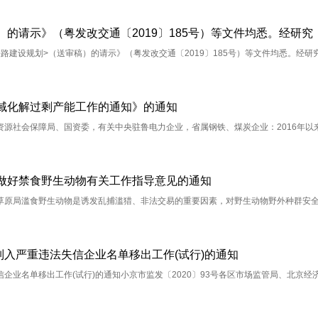
建设规划>（送审稿）的请示》（粤发改交通〔2019〕185号）等文件均悉。经研
领域化解过剩产能工作的通知》的通知
源社会保障局、国资委，有关中央驻鲁电力企业，省属钢铁、煤炭企业：2016年以
做好禁食野生动物有关工作指导意见的通知
草原局滥食野生动物是诱发乱捕滥猎、非法交易的重要因素，对野生动物野外种群安
入严重违法失信企业名单移出工作(试行)的通知
业名单移出工作(试行)的通知小京市监发〔2020〕93号各区市场监管局、北京经