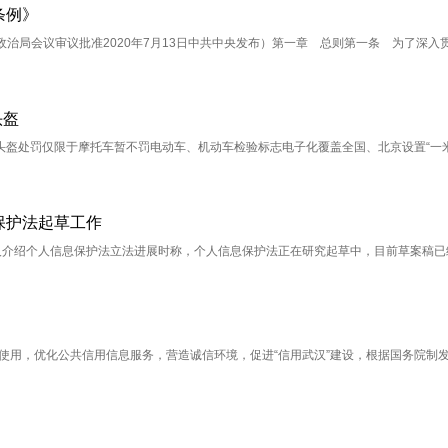
条例》
央政治局会议审议批准2020年7月13日中共中央发布）第一章 总则第一条 为了深入
头盔
盔处罚仅限于摩托车暂不罚电动车、机动车检验标志电子化覆盖全国、北京设置“一米
保护法起草工作
人介绍个人信息保护法立法进展时称，个人信息保护法正在研究起草中，目前草案稿已
和使用，优化公共信用信息服务，营造诚信环境，促进“信用武汉”建设，根据国务院制