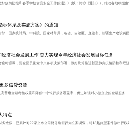
好疫情防控和春季学校食品安全工作的通知》(以下简称《通知》)，推动各地根据疫
指标体系及实施方案》的通知
村部、国家统计局、中科院、国家林草局，各省、自治区、直辖市、新疆生产建设兵
和经济社会发展工作 奋力实现今年经济社会发展目标任务
考察时强调，要全面贯彻党中央各项决策部署，做好统筹推进新冠肺炎疫情防控和经
放更多信贷资源
提高普惠金融考核权重和降低中小银行拨备覆盖率，促进加强对小微企业的金融服务；
大特点
司财务造假，已累计对22家上市公司财务造假行为立案调查，对18起典型案件做出行政