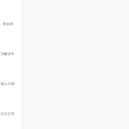
。商会协
，为解决中
全国人大财
快立法工作