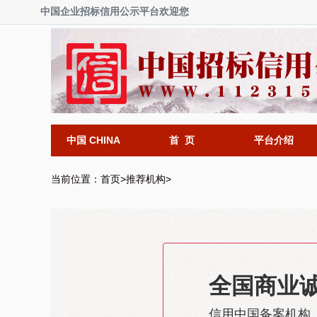
中国企业招标信用公示平台欢迎您
中国 CHINA
首 页
平台介绍
当前位置：
首页
>
推荐机构
>