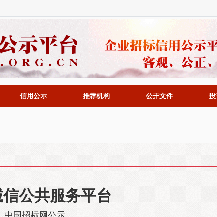
信用公示
推荐机构
公开文件
投