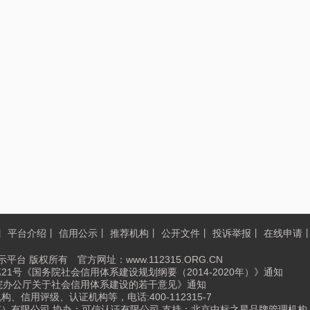
丨
平台介绍
丨
信用公示
丨
推荐机构
丨
公开文件
丨
投诉举报
丨
在线申请
平台 版权所有 官方网址：www.112315.ORG.CN
第21号《国务院社会信用体系建设规划纲要（2014-2020年）》通知
国务院办公厅关于社会信用体系建设的若干意见》通知
信用评级、认证机构等，电话:400-112315-7
京）有限公司 协办：可信认证有限公司 支持：北京中标之星品牌管理机