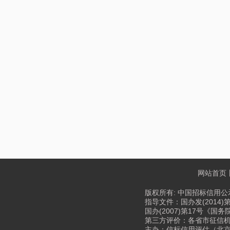
网站首页
版权所有: 中国招标信用公示
指导文件：国办发(2014)
国办(2007)第17号《
第三方评价：各省市征信机构、
主办：信标信用评估（北