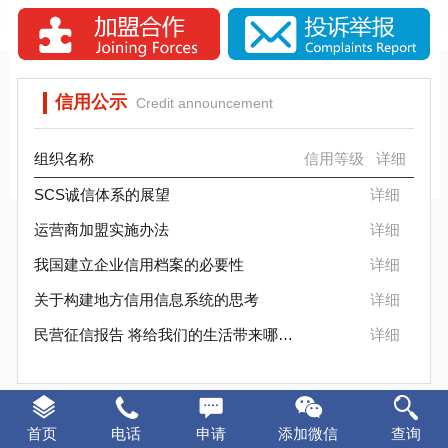
SCS信标信用评估背景分析
SCS信用评估是否被消费者认可？
信用公示
Credit announcement
组织名称
信用等级
详细
SCS诚信体系的展望
详细
运营商加盟实施办法
详细
我国建立企业信用档案的必要性
详细
关于构建地方信用信息系统的思考
详细
民营征信报告 将给我们的生活带来哪些变化
详细
证书样本
Certificate sample
首页
电话
申请
添加微信
查询