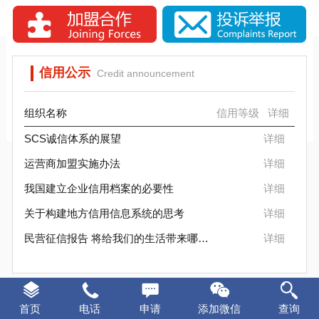
SCS信标信用评估背景分析
SCS信用评估是否被消费者认可？
信用公示
Credit announcement
组织名称
信用等级
详细
SCS诚信体系的展望
详细
运营商加盟实施办法
详细
我国建立企业信用档案的必要性
详细
关于构建地方信用信息系统的思考
详细
民营征信报告 将给我们的生活带来哪些变化
详细
证书样本
Certificate sample
首页
电话
申请
添加微信
查询