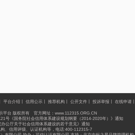
丨
平台介绍
丨
信用公示
丨
推荐机构
丨
公开文件
丨
投诉举报
丨
在线申请
平台 版权所有 官方网址：www.112315.ORG.CN
第21号《国务院社会信用体系建设规划纲要（2014-2020年）》通知
国务院办公厅关于社会信用体系建设的若干意见》通知
信用评级、认证机构等，电话:400-112315-7
京）有限公司 协办：可信认证有限公司 支持：北京中标之星品牌管理机