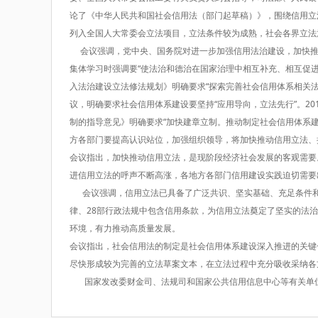
论了《中华人民共和国社会信用法（部门起草稿）》，围绕信用立
列入全国人大常委会立法项目，立法条件较为成熟，社会各界立法
会议强调，党中央、国务院对进一步加强信用法治建设，加快推动社
集体学习时强调要“使法治和德治在国家治理中相互补充、相互促
入法治建设立法修法规划》明确要求“探索完善社会信用体系相关法
议，明确要求社会信用体系建设要坚持“应用导向，立法先行”。2
制的指导意见》明确要求“加快建章立制。推动制定社会信用体系
方各部门要提高认识站位，加强组织领导，将加快推动信用立法、
会议指出，加快推动信用立法，是现阶段经济社会发展的客观需要
进信用立法的呼声不断高涨，各地方各部门信用建设实践迫切需要
会议强调，信用立法已具备了广泛共识、坚实基础、充足条件和
律、28部行政法规中包含信用条款，为信用立法奠定了坚实的法
环境，有力推动高质量发展。
会议指出，社会信用法的制定是社会信用体系建设深入推进的关键
尽快形成较为完善的立法草案文本，在立法过程中充分吸收采纳各
国家发改委财金司、法规司和国家公共信用信息中心等有关单