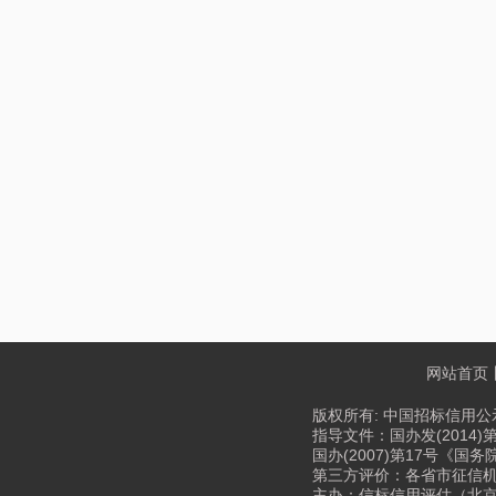
网站首页
版权所有: 中国招标信用公示
指导文件：国办发(2014)
国办(2007)第17号《
第三方评价：各省市征信机构、
主办：信标信用评估（北