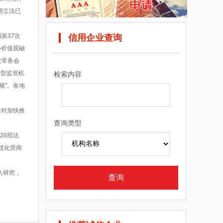
用立法已
第37次
信用企业查询
心价值观融
次常务会
新型监管机
检索内容
规”。各地
会对加快推
查询类型
26部法
优化营商
入研究，