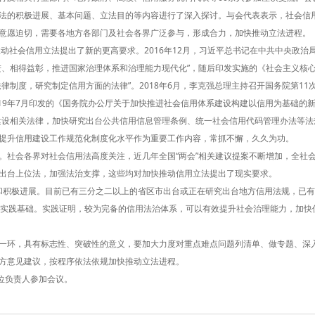
法的积极进展、基本问题、立法目的等内容进行了深入探讨。与会代表表示，社会信
意愿迫切，需要各地方各部门及社会各界广泛参与，形成合力，加快推动立法进程。
会信用立法提出了新的更高要求。2016年12月，习近平总书记在中共中央政治局
进、相得益彰，推进国家治理体系和治理能力现代化”，随后印发实施的《社会主义核
律制度，研究制定信用方面的法律”。2018年6月，李克强总理主持召开国务院第11
019年7月印发的《国务院办公厅关于加快推进社会信用体系建设构建以信用为基础的
建设相关法律，加快研究出台公共信用信息管理条例、统一社会信用代码管理办法等法
提升信用建设工作规范化制度化水平作为重要工作内容，常抓不懈，久久为功。
。社会各界对社会信用法高度关注，近几年全国“两会”相关建议提案不断增加，全社
出台上位法，加强法治支撑，这些均对加快推动信用立法提出了现实要求。
积极进展。目前已有三分之二以上的省区市出台或正在研究出台地方信用法规，已有
治实践基础。实践证明，较为完备的信用法治体系，可以有效提升社会治理能力，加快
一环，具有标志性、突破性的意义，要加大力度对重点难点问题列清单、做专题、深
方意见建议，按程序依法依规加快推动立法进程。
位负责人参加会议。