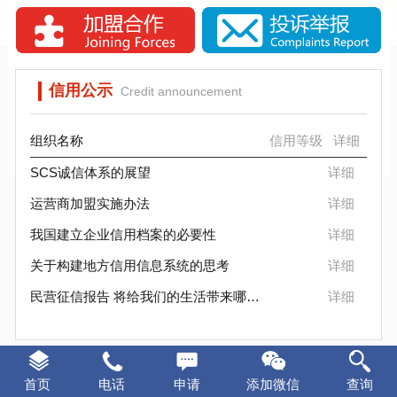
SCS信标信用评估背景分析
SCS信用评估是否被消费者认可？
信用公示
Credit announcement
组织名称
信用等级
详细
SCS诚信体系的展望
详细
运营商加盟实施办法
详细
我国建立企业信用档案的必要性
详细
关于构建地方信用信息系统的思考
详细
民营征信报告 将给我们的生活带来哪些变化
详细
证书样本
Certificate sample
首页
电话
申请
添加微信
查询