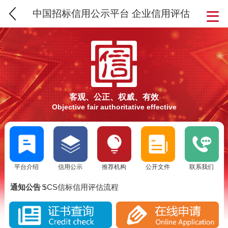
中国招标信用公示平台 企业信用评估
客观、公正、权威、有效
Objective fair authoritative effective
平台介绍
信用公示
推荐机构
公开文件
联系我们
SCS信用评估介绍
信标信用评估要求
通知公告：
SCS信标信用评估流程
实施SCS诚信评估的意义
SCS信用评估介绍
SCS信标信用评估背景分析
信标信用评估要求
SCS信用评估是否被消费者认可？
SCS信标信用评估流程
实施SCS诚信评估的意义