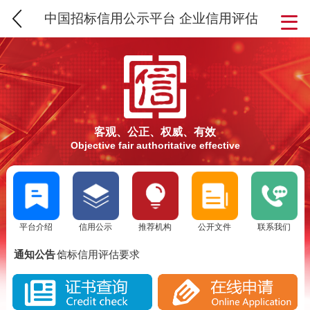
中国招标信用公示平台 企业信用评估
客观、公正、权威、有效
Objective fair authoritative effective
平台介绍
信用公示
推荐机构
公开文件
联系我们
SCS信用评估介绍
通知公告：
信标信用评估要求
SCS信标信用评估流程
SCS信用评估介绍
实施SCS诚信评估的意义
信标信用评估要求
SCS信标信用评估背景分析
SCS信标信用评估流程
SCS信用评估是否被消费者认可？
实施SCS诚信评估的意义