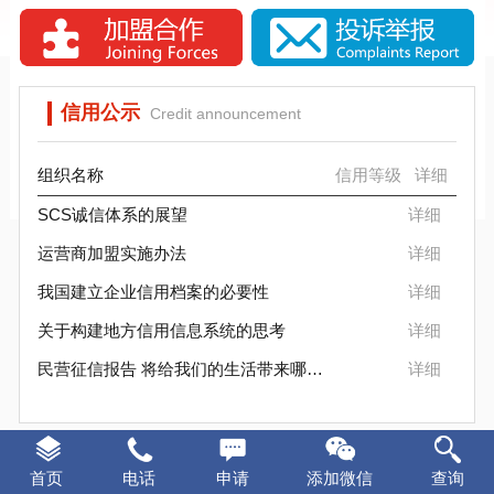
SCS信标信用评估背景分析
SCS信用评估是否被消费者认可？
信用公示
Credit announcement
组织名称
信用等级
详细
SCS诚信体系的展望
详细
运营商加盟实施办法
详细
我国建立企业信用档案的必要性
详细
关于构建地方信用信息系统的思考
详细
民营征信报告 将给我们的生活带来哪些变化
详细
证书样本
Certificate sample
首页
电话
申请
添加微信
查询